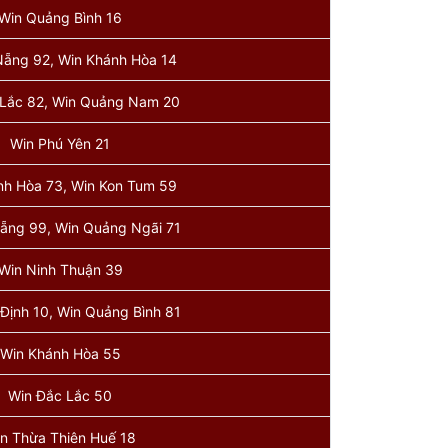
Win Quảng Bình 16
Nẵng 92, Win Khánh Hòa 14
 Lắc 82, Win Quảng Nam 20
Win Phú Yên 21
nh Hòa 73, Win Kon Tum 59
ẵng 99, Win Quảng Ngãi 71
Win Ninh Thuận 39
 Định 10, Win Quảng Bình 81
Win Khánh Hòa 55
Win Đắc Lắc 50
n Thừa Thiên Huế 18