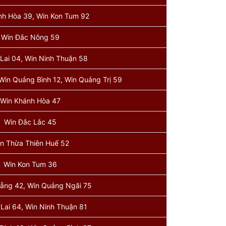
nh Hòa 39, Win Kon Tum 92
Win Đắc Nông 59
 Lai 04, Win Ninh Thuận 58
 Win Quảng Bình 12, Win Quảng Trị 59
Win Khánh Hòa 47
Win Đắc Lắc 45
n Thừa Thiên Huế 52
Win Kon Tum 36
ẵng 42, Win Quảng Ngãi 75
 Lai 64, Win Ninh Thuận 81