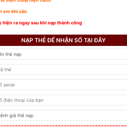
hẻ điện thoại hiện hành
nh em khi cần
kỳ hiện ra ngay sau khi nạp thành công
NẠP THẺ ĐỂ NHẬN SỐ TẠI ĐÂY