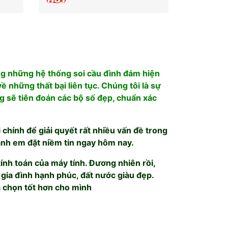
ng những hệ thống soi cầu đình đám hiện
ề những thất bại liên tục. Chúng tôi là sự
ng sẽ tiên đoán các bộ số đẹp, chuẩn xác
hính để giải quyết rất nhiều vấn đề trong
nh em đặt niềm tin ngay hôm nay.
tính toán của máy tính. Đương nhiên rồi,
 gia đình hạnh phúc, đất nước giàu đẹp.
a chọn tốt hơn cho mình