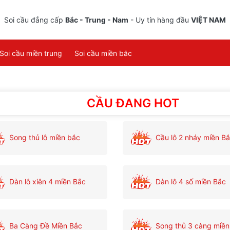
Soi cầu đẳng cấp
Bắc - Trung - Nam
- Uy tín hàng đầu
VIỆT NAM
Soi cầu miền trung
Soi cầu miền bắc
CẦU ĐANG HOT
Song thủ lô miền bắc
Cầu lô 2 nháy miền B
Dàn lô xiên 4 miền Bắc
Dàn lô 4 số miền Bắc
Ba Càng Đề Miền Bắc
Song thủ 3 càng miền