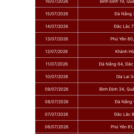
16/07/2026
Bình Định 19, Qu
15/07/2026
Đà Nẵng 
14/07/2026
Đắc Lắc 
13/07/2026
Phú Yên 80,
12/07/2026
Khánh Hò
11/07/2026
Đà Nẵng 64, Đắc
10/07/2026
Gia Lai 
09/07/2026
Bình Định 34, Qu
08/07/2026
Đà Nẵng 
07/07/2026
Đắc Lắc 
06/07/2026
Phú Yên 81