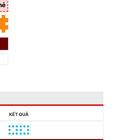
hẻ
KẾT QUẢ