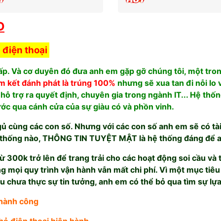
Đ
điện thoại
hấp. Và cơ duyên đó đưa anh em gặp gỡ chúng tôi, một tro
m kết đánh phát là trúng 100%
nhưng sẽ xua tan đi nỗi lo v
hỗ trợ ra quyết định, chuyên gia trong ngành IT... Hệ thố
ước qua cánh cửa của sự giàu có và phồn vinh.
cùng các con số. Nhưng với các con số anh em sẽ có tài c
ệ thống nào, THÔNG TIN TUYỆT MẬT là hệ thống đáng để a
ừ 300k trở lên để trang trải cho các hoạt động soi cầu và 
g mọi quy trình vận hành vẫn mất chi phí. Vì một mục tiêu
u chưa thực sự tin tưởng, anh em có thể bỏ qua tìm sự lự
thành công