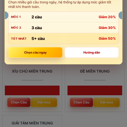
Chọn nhiều gói cầu trong ngày, hệ thống tự áp dụng mức giảm tốt
nhất khi thanh toán.
2 cầu
Giảm 20%
MỐC 1
GIẢI TÁM MIỀN NAM
BẠCH THỦ LÔ MIỀN TRUNG
3 cầu
Giảm 30%
MỐC 2
Cầu miền Trung chuẩn xác
5+ cầu
Giảm 50%
TỐT NHẤT
Chọn Cầu
Chọn Cầu
Đặt mua
Đặt mua
Chọn cầu ngay
Hướng dẫn
XỈU CHỦ MIỀN TRUNG
ĐỀ MIỀN TRUNG
Chọn Cầu
Chọn Cầu
Đặt mua
Đặt mua
GIẢI TÁM MIỀN TRUNG