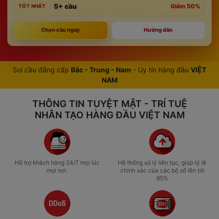
5+ cầu
Giảm 50%
TỐT NHẤT
Chọn cầu ngay
Hướng dẫn
Soi cầu đẳng cấp
Bắc - Trung - Nam
- Uy tín hàng đầu
VIỆT
NAM
THÔNG TIN TUYỆT MẬT - TRÍ TUỆ
NHÂN TẠO HÀNG ĐẦU VIỆT NAM
Hỗ trợ khách hàng 24/7 mọi lúc
Hệ thống xử lý liên tục, giúp tỷ lệ
mọi nơi.
chính xác của các bộ số lên tới
95%