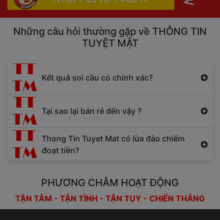
Những câu hỏi thường gặp về THÔNG TIN
TUYỆT MẬT
Kết quả soi cầu có chính xác?
Tại sao lại bán rẻ đến vậy ?
Thong Tin Tuyet Mat có lừa đảo chiếm
đoạt tiền?
PHƯƠNG CHÂM HOẠT ĐỘNG
TẬN TÂM - TẬN TÌNH - TẬN TỤY - CHIẾN THẮNG