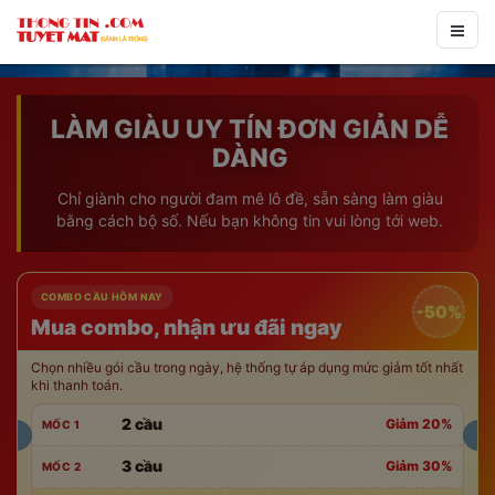
LÀM GIÀU UY TÍN ĐƠN GIẢN DỄ
DÀNG
Chỉ giành cho người đam mê lô đề, sẵn sàng làm giàu
bằng cách bộ số. Nếu bạn không tin vui lòng tới web.
COMBO CẦU HÔM NAY
-50%
Mua combo, nhận ưu đãi ngay
Chọn nhiều gói cầu trong ngày, hệ thống tự áp dụng mức giảm tốt nhất
khi thanh toán.
2 cầu
Giảm 20%
MỐC 1
3 cầu
Giảm 30%
MỐC 2