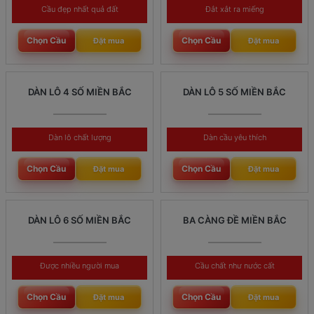
Cầu đẹp nhất quả đất
Đắt xắt ra miếng
Chọn Cầu
Chọn Cầu
Đặt mua
Đặt mua
DÀN LÔ 4 SỐ MIỀN BẮC
DÀN LÔ 5 SỐ MIỀN BẮC
Dàn lô chất lượng
Dàn cầu yêu thích
Chọn Cầu
Chọn Cầu
Đặt mua
Đặt mua
DÀN LÔ 6 SỐ MIỀN BẮC
BA CÀNG ĐỀ MIỀN BẮC
Được nhiều người mua
Cầu chất như nước cất
Chọn Cầu
Chọn Cầu
Đặt mua
Đặt mua