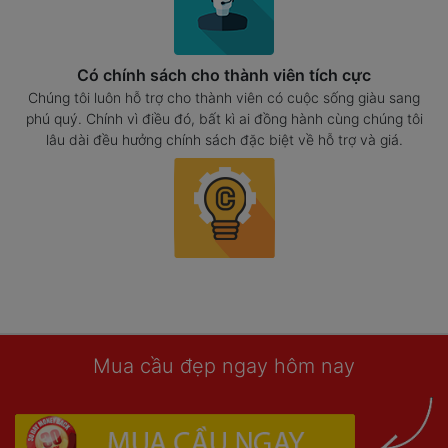
Có chính sách cho thành viên tích cực
Chúng tôi luôn hỗ trợ cho thành viên có cuộc sống giàu sang
phú quý. Chính vì điều đó, bất kì ai đồng hành cùng chúng tôi
lâu dài đều hưởng chính sách đặc biệt về hỗ trợ và giá.
Mua cầu đẹp ngay hôm nay